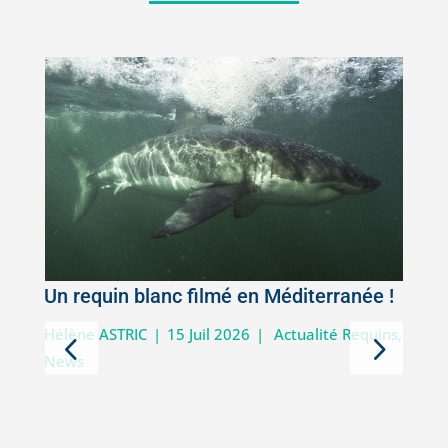
Un requin blanc filmé en Méditerranée !
5
Hélène ASTRIC
|
15 Juil 2026
|
Actualité Requins
,
News