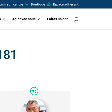
isir son centre
Boutique
Espace adhérent
s
Agir avec nous
Faites un don
181