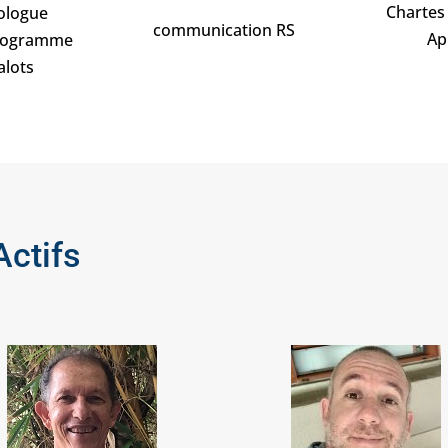
Chartes
ologue
communication RS
Ap
Programme
alots
ctifs