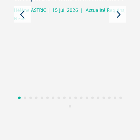
5
Hélène ASTRIC
|
15 Juil 2026
|
Actualité Requins
,
News
D
i
V