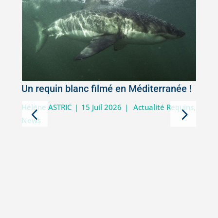
Un requin blanc filmé en Méditerranée !
5
Hélène ASTRIC
|
15 Juil 2026
|
Actualité Requins
,
News
D
i
V