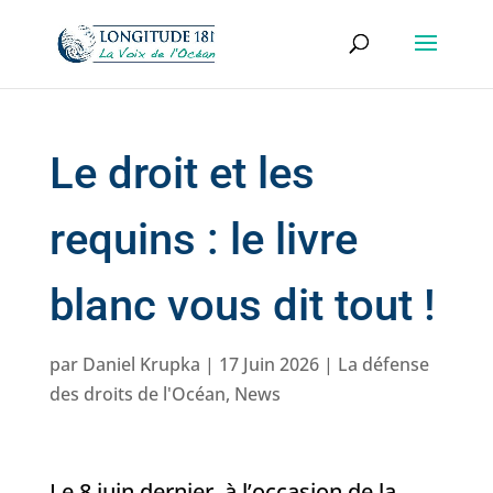
Le droit et les
requins : le livre
blanc vous dit tout !
par
Daniel Krupka
|
17 Juin 2026
|
La défense
des droits de l'Océan
,
News
Le 8 juin dernier, à l’occasion de la