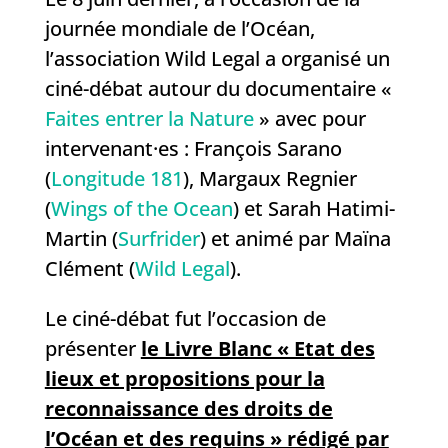
journée mondiale de l’Océan,
l’association Wild Legal a organisé un
ciné-débat autour du documentaire «
Faites entrer la Nature
» avec pour
intervenant·es : François Sarano
(
Longitude 181
), Margaux Regnier
(
Wings of the Ocean
) et Sarah Hatimi-
Martin (
Surfrider
) et animé par Maïna
Clément (
Wild Legal
).
Le ciné-débat fut l’occasion de
présenter
le Livre Blanc « Etat des
lieux et propositions pour la
reconnaissance des droits de
l’Océan et des requins » rédigé par