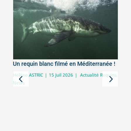
Un requin blanc filmé en Méditerranée !
5
Hélène ASTRIC
|
15 Juil 2026
|
Actualité Requins
,
News
D
i
V