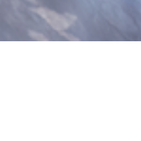
Soutien au programme
scientifique Cachalots-
Méditerranée
Campagnes