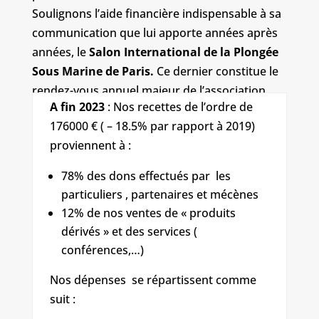
Soulignons l’aide financière indispensable à sa
communication que lui apporte années après
années, le
Salon International de la Plongée
Sous Marine de Paris.
Ce dernier constitue le
rendez-vous annuel majeur de l’association
A fin 2023
: Nos recettes de l’ordre de
avec ses membres et soutiens ainsi que le lieu
176000 € ( – 18.5% par rapport à 2019)
rituel du lancement des campagnes et des
proviennent à :
nouveaux outils développés.
78% des dons effectués par les
particuliers , partenaires et mécènes
12% de nos ventes de « produits
dérivés » et des services (
conférences,…)
Nos dépenses se répartissent comme
suit :