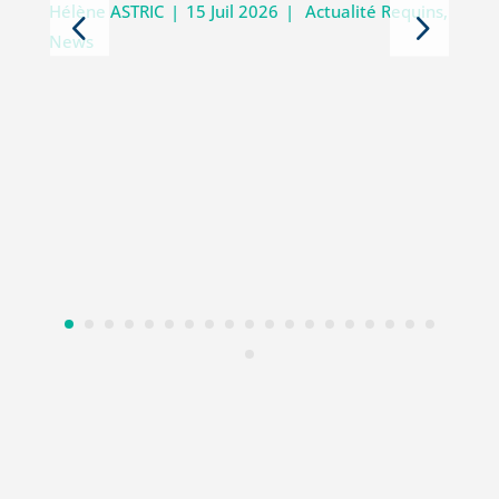
Hélène ASTRIC
|
15 Juil 2026
|
Actualité Requins
,
News
D
i
V