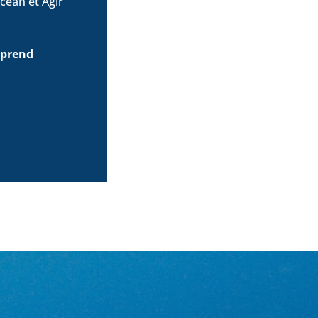
céan et Agir
 prend