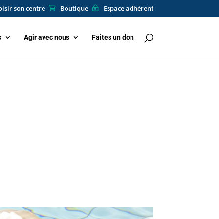
isir son centre
Boutique
Espace adhérent
s
Agir avec nous
Faites un don