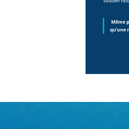
soutien nou
Même po
qu’une 