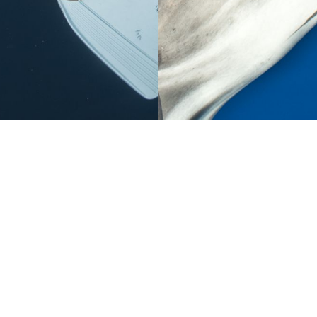
Podcast

L'Annuaire des Centres de Plongée

adhérents Longitude 181