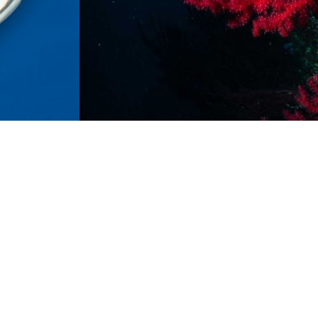
Abonnez-vous à notre newsletter
"J'accepte la mesure de l'ouverture des
e-mails"
permet de savoir si nos e-mails ont
été ouverts afin d'établir des statistiques.