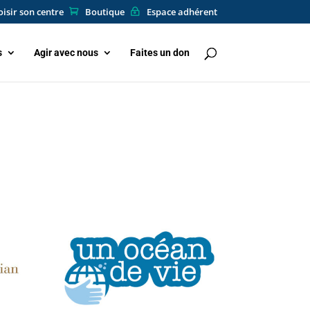
isir son centre
Boutique
Espace adhérent
s
Agir avec nous
Faites un don