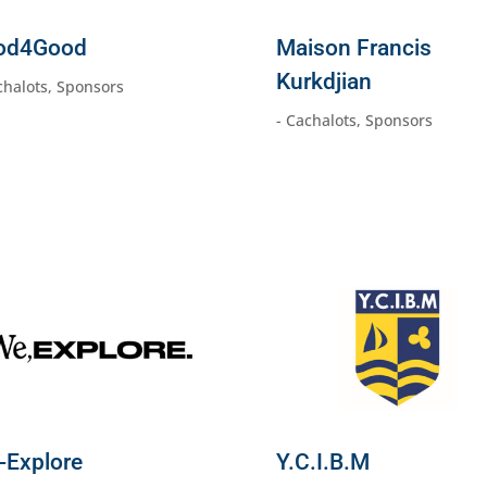
od4Good
Maison Francis
Kurkdjian
chalots
,
Sponsors
- Cachalots
,
Sponsors
-Explore
Y.C.I.B.M