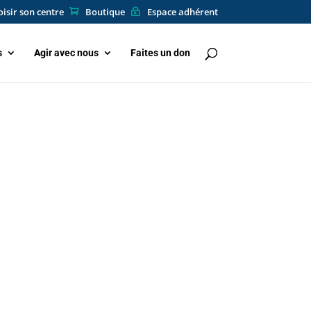
isir son centre
Boutique
Espace adhérent
s
Agir avec nous
Faites un don