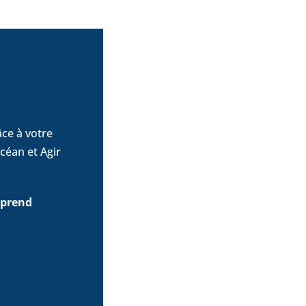
ce à votre
céan et Agir
 prend