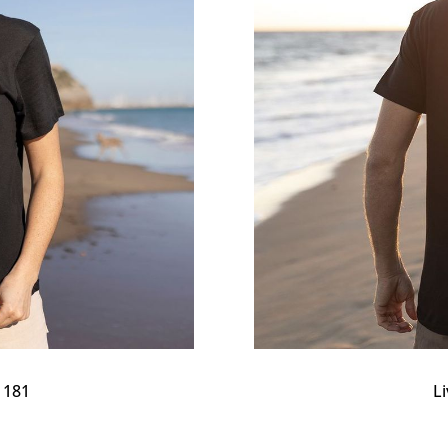
 181
L