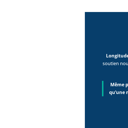
Longitud
soutien nou
Même po
qu’une 