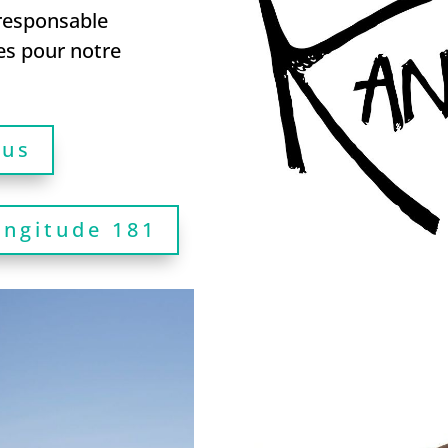
esponsable
les pour notre
lus
ongitude 181