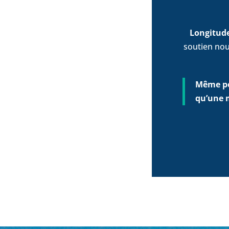
Longitud
soutien nou
Même po
qu’une 