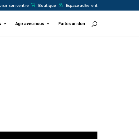
isir son centre
Boutique
Espace adhérent
s
Agir avec nous
Faites un don