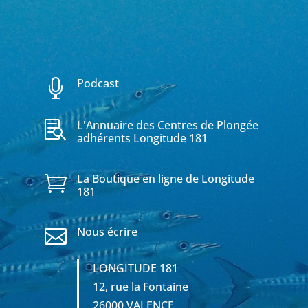
Podcast

L'Annuaire des Centres de Plongée

adhérents Longitude 181
La Boutique en ligne de Longitude

181
Nous écrire

LONGITUDE 181
12, rue la Fontaine
26000 VALENCE