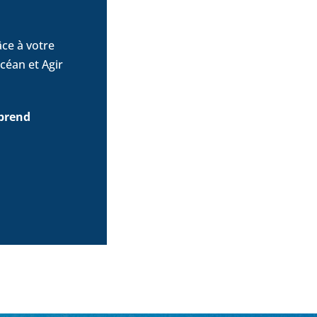
ce à votre
céan et Agir
 prend