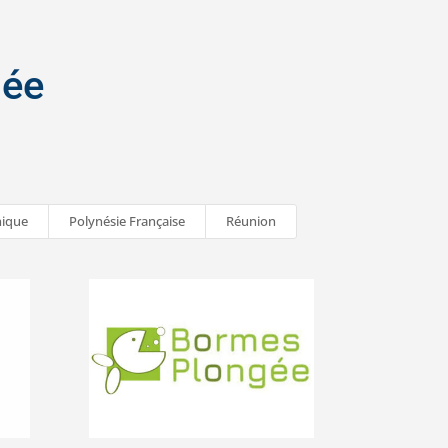
gée
nique
Polynésie Française
Réunion