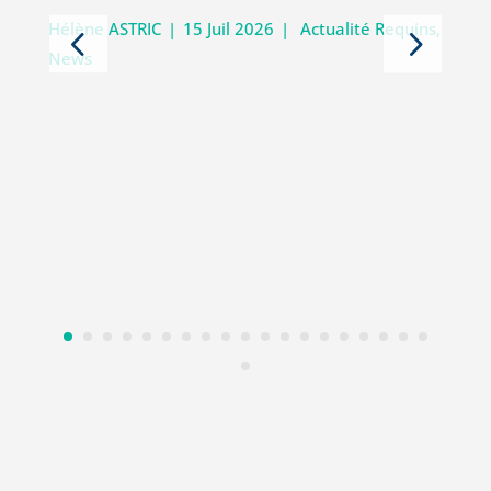
5
Hélène ASTRIC
|
15 Juil 2026
|
Actualité Requins
,
News
D
i
V