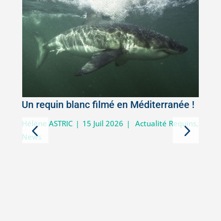
Un requin blanc filmé en Méditerranée !
5
Hélène ASTRIC
|
15 Juil 2026
|
Actualité Requins
,
News
D
i
V