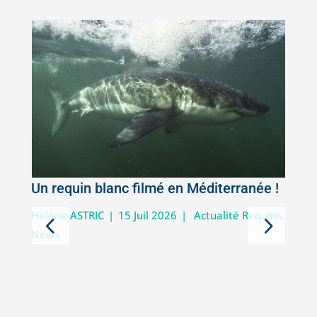
Un requin blanc filmé en Méditerranée !
5
Hélène ASTRIC
|
15 Juil 2026
|
Actualité Requins
,
News
D