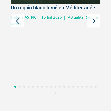
Un requin blanc filmé en Méditerranée !
5
Hélène ASTRIC
|
15 Juil 2026
|
Actualité Requins
,
News
D
i
V