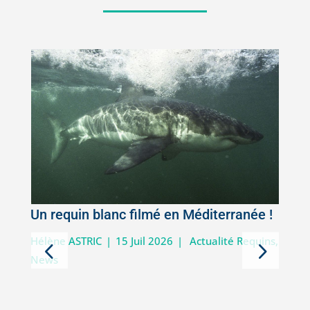
Un requin blanc filmé en Méditerranée !
5
Hélène ASTRIC
|
15 Juil 2026
|
Actualité Requins
,
News