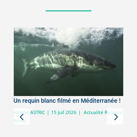
Un requin blanc filmé en Méditerranée !
5
Hélène ASTRIC
|
15 Juil 2026
|
Actualité Requins
,
News