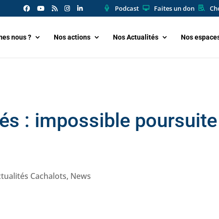
Podcast
Faites un don
Cho
es nous ?
Nos actions
Nos Actualités
Nos espace
és : impossible poursuite
tualités Cachalots
,
News