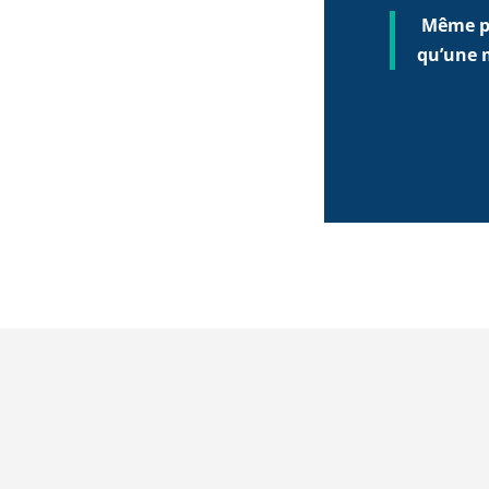
Même po
qu’une 