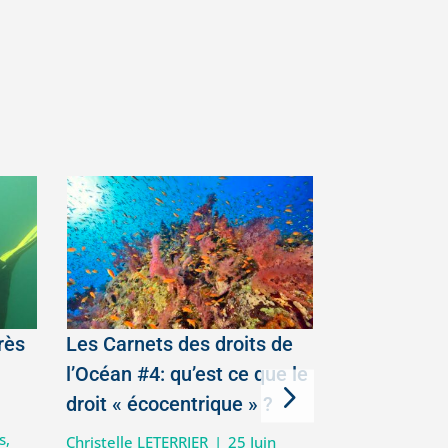
rès
Les Carnets des droits de
En Algérie
l’Océan #4: qu’est ce que le
chien de me
droit « écocentrique » ?
|
Hélène ASTRIC
s
,
Actualité Requ
Christelle LETERRIER
|
25 Juin