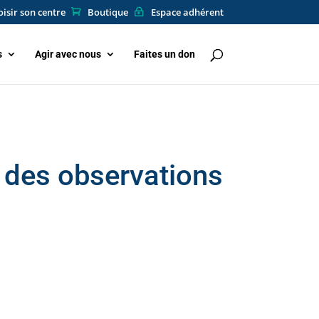
isir son centre
Boutique
Espace adhérent
s
Agir avec nous
Faites un don
 des observations