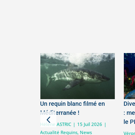
 droits de
Un requin blanc filmé en
Dive
thématiques
Méditerranée !
: me
2026
le P
Hélène ASTRIC
|
15 Juil 2026
|
Actualité Requins
,
News
Avr 2026
|
La
Véro