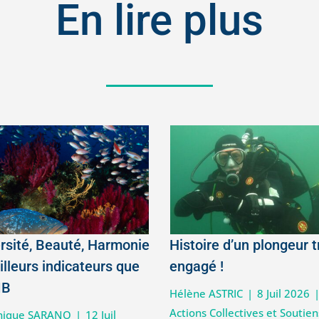
En lire plus
rsité, Beauté, Harmonie
Histoire d’un plongeur t
illeurs indicateurs que
engagé !
IB
Hélène ASTRIC
|
8 Juil 2026
Actions Collectives et Soutien
nique SARANO
|
12 Juil