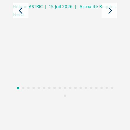
Hélène ASTRIC
|
15 Juil 2026
|
Actualité Requins
,
News
D
i
V