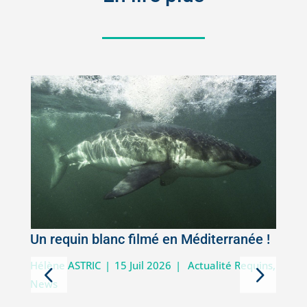
Un requin blanc filmé en Méditerranée !
5
Hélène ASTRIC
|
15 Juil 2026
|
Actualité Requins
,
News