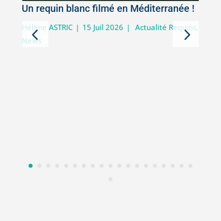
Un requin blanc filmé en Méditerranée !
5
Hélène ASTRIC
|
15 Juil 2026
|
Actualité Requins
,
News
D
i
V