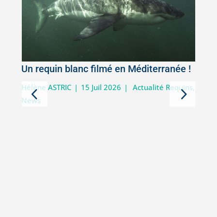
Un requin blanc filmé en Méditerranée !
5
Hélène ASTRIC
|
15 Juil 2026
|
Actualité Requins
,
News
D
i
V