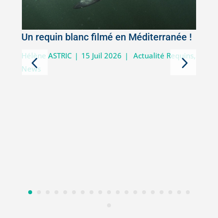
Un requin blanc filmé en Méditerranée !
5
Hélène ASTRIC
|
15 Juil 2026
|
Actualité Requins
,
News
D
i
V