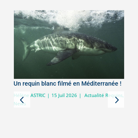
Un requin blanc filmé en Méditerranée !
5
Hélène ASTRIC
|
15 Juil 2026
|
Actualité Requins
,
News
D