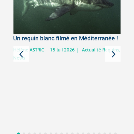
Un requin blanc filmé en Méditerranée !
5
Hélène ASTRIC
|
15 Juil 2026
|
Actualité Requins
,
News
D
i
V