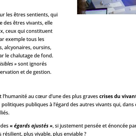
r les êtres sentients, qui
 des êtres vivants, elle
x, ceux qui constituent
ar exemple tous les
, alcyonaires, oursins,
ar le chalutage de fond.
isibles »
sont ignorés
servation et de gestion.
t l’humanité au cœur d’une des plus graves
crises du viva
politiques publiques à l’égard des autres vivants qui, da
liés.
 des
«
égards ajustés »
, si justement pensée et énoncée par
ésilient, plus vivable, plus enviable ?