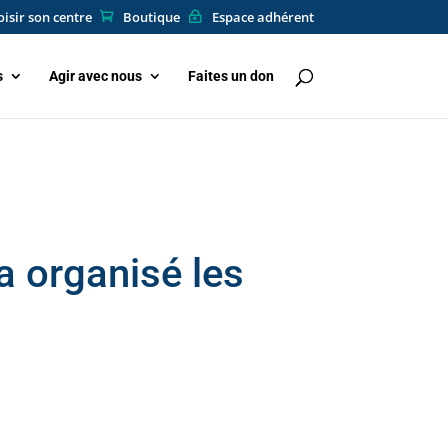
isir son centre
Boutique
Espace adhérent
s
Agir avec nous
Faites un don
a organisé les