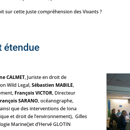
oit sur cette juste compréhension des Vivants ?
et étendue
ne CALMET
, Juriste en droit de
ion Wild Legal,
Sébastien MABILE
,
nement,
François VICTOR
, Directeur
François SARANO
, océanographe,
 ainsi que des interventions de Iona
que et droit de l’environnement), Gilles
logie Marine()et d’Hervé GLOTIN