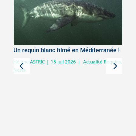
Un requin blanc filmé en Méditerranée !
5
Hélène ASTRIC
|
15 Juil 2026
|
Actualité Requins
,
News
D
i
V