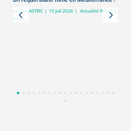
5
Hélène ASTRIC
|
15 Juil 2026
|
Actualité Requins
,
News
D
i
V