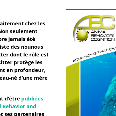
laitement chez les
. Non seulement
ore jamais été
existe des nounous
ter dont le rôle est
itter protège les
ent en profondeur,
uveau-né d’une mère
t d’être
publiées
l Behavior and
et ses partenaires