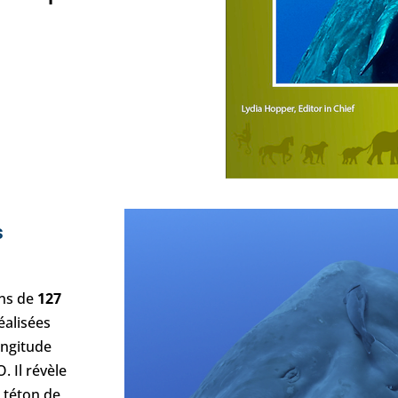
s
ins de
127
éalisées
ongitude
 Il révèle
e téton de