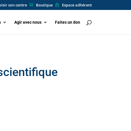
isir son centre
Boutique
Espace adhérent
s
Agir avec nous
Faites un don
scientifique