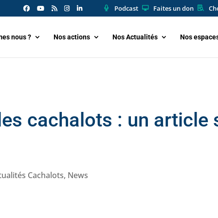
Podcast
Faites un don
Cho
es nous ?
Nos actions
Nos Actualités
Nos espace
es cachalots : un article 
tualités Cachalots
,
News