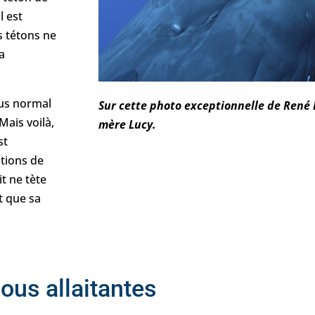
l est
s tétons ne
a
lus normal
Sur cette photo exceptionnelle de René
Mais voilà,
mère Lucy.
st
ations de
t ne tète
it que sa
ous allaitantes