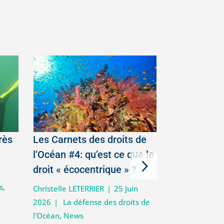
rès
Les Carnets des droits de
En Algérie
l’Océan #4: qu’est ce que le
chien de me
droit « écocentrique » ?
|
Hélène ASTRIC
s
,
Actualité Requ
Christelle LETERRIER
|
25 Juin
2026
|
La défense des droits de
l'Océan
,
News