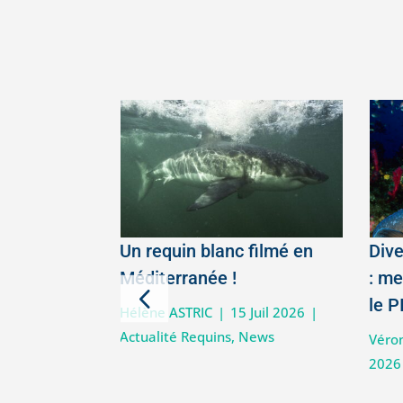
 droits de
Un requin blanc filmé en
Dive
thématiques
Méditerranée !
: me
2026
le P
Hélène ASTRIC
|
15 Juil 2026
|
Actualité Requins
,
News
Avr 2026
|
La
Véro
de l'Océan
,
2026