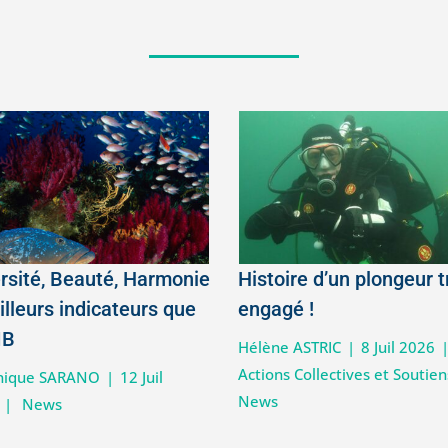
rsité, Beauté, Harmonie
Histoire d’un plongeur t
illeurs indicateurs que
engagé !
IB
Hélène ASTRIC
|
8 Juil 2026
Actions Collectives et Soutien
nique SARANO
|
12 Juil
News
|
News