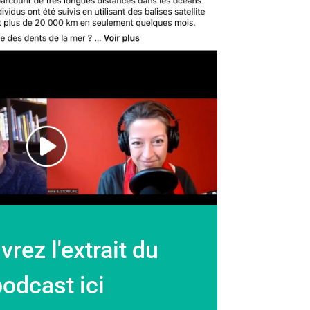
rez l'extrait du
odcast ici