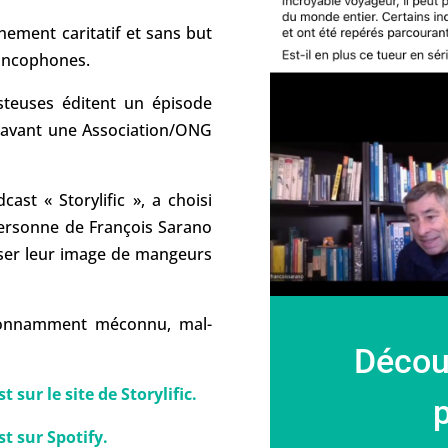
nement caritatif et sans but
rancophones.
steuses éditent un épisode
n avant une Association/ONG
ast « Storylific », a choisi
ersonne de François Sarano
sser leur image de mangeurs
tonnamment méconnu, mal-
Découv
 sur le site de Storylific.
p
st sur Spotify.