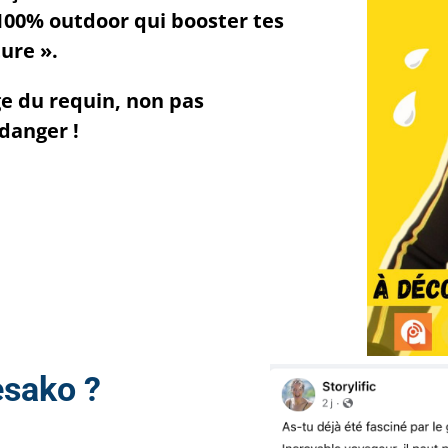
t 100% outdoor qui booster tes
ure ».
ge du requin, non pas
 danger !
esako ?