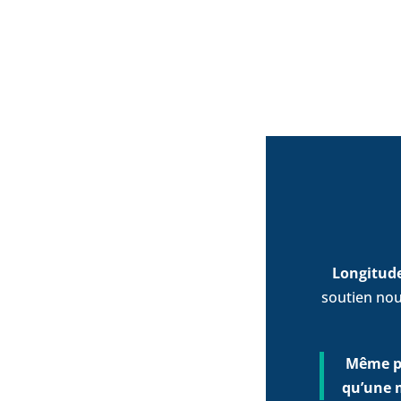
Longitud
soutien nou
Même po
qu’une 