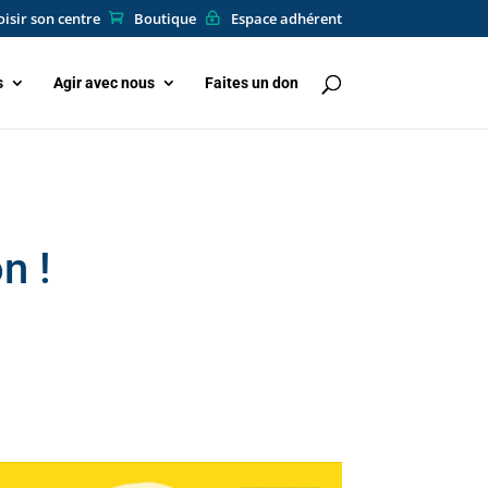
isir son centre
Boutique
Espace adhérent
s
Agir avec nous
Faites un don
n !