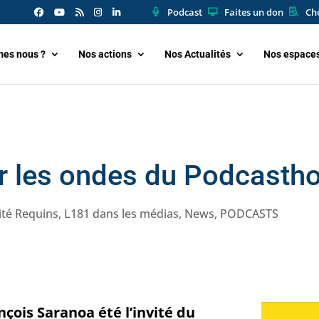
Podcast
Faites un don
Cho
es nous ?
Nos actions
Nos Actualités
Nos espace
r les ondes du Podcastho
ité Requins
,
L181 dans les médias
,
News
,
PODCASTS
nçois Saranoa été l’invité du