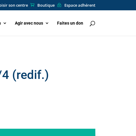
isir son centre
Boutique
Espace adhérent
s
Agir avec nous
Faites un don
4 (redif.)