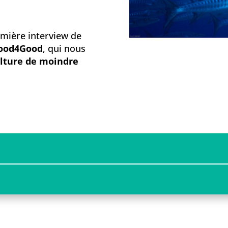
emière interview de
ood4Good
, qui nous
ulture de moindre
Lecteur
audio