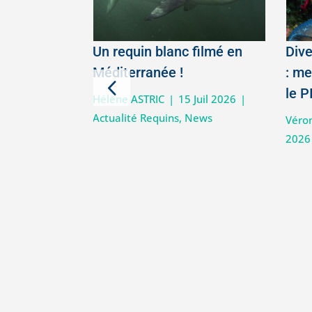
 droits de
Un requin blanc filmé en
Dive
thématiques
Méditerranée !
: me
2026
le P
Hélène ASTRIC
|
15 Juil 2026
|
Actualité Requins
,
News
Avr 2026
|
La
Véro
de l'Océan
,
2026