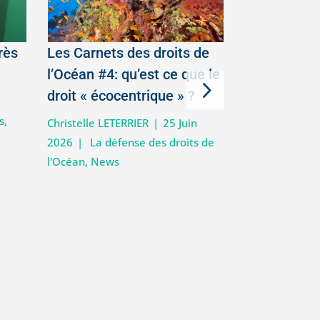
rès
Les Carnets des droits de
En Algérie
l’Océan #4: qu’est ce que le
chien de me
droit « écocentrique » ?
|
Hélène ASTRIC
s
,
Actualité Requ
Christelle LETERRIER
|
25 Juin
2026
|
La défense des droits de
l'Océan
,
News