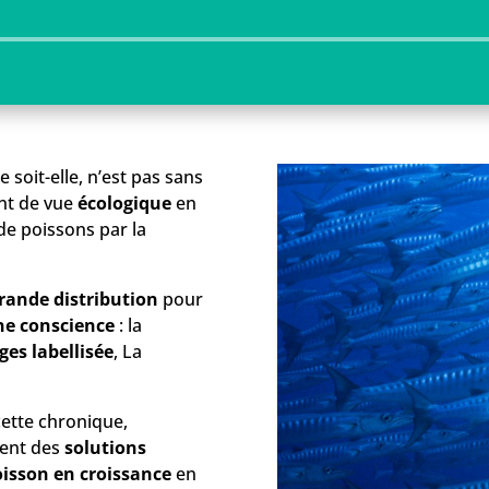
Lecteur
audio
le soit-elle, n’est pas sans
nt de vue
écologique
en
de poissons par la
rande distribution
pour
e conscience
: la
es labellisée
, La
ette chronique,
tent des
solutions
isson en croissance
en