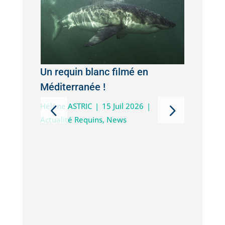
Un requin blanc filmé en
Méditerranée !
 à
Hélène ASTRIC
|
15 Juil 2026
|
Actualité Requins
,
News
a
Diver
ews
meill
Véron
News