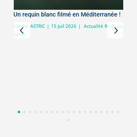
Un requin blanc filmé en Méditerranée !
5
Hélène ASTRIC
|
15 Juil 2026
|
Actualité Requins
,
News
D
i
V