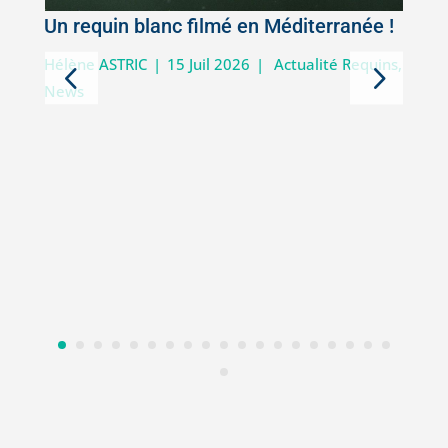
Un requin blanc filmé en Méditerranée !
5
Hélène ASTRIC
|
15 Juil 2026
|
Actualité Requins
,
News
D
i
V