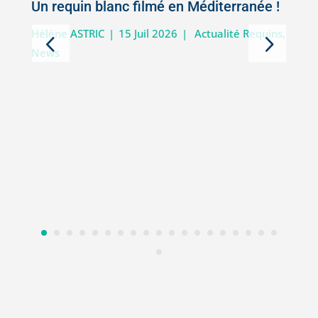
Un requin blanc filmé en Méditerranée !
5
Hélène ASTRIC
|
15 Juil 2026
|
Actualité Requins
,
News
D
i
V