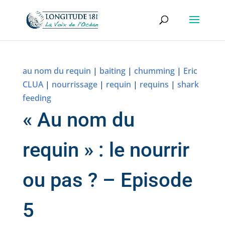
au nom du requin
|
baiting
|
chumming
|
Eric
CLUA
|
nourrissage
|
requin
|
requins
|
shark
feeding
« Au nom du
requin » : le nourrir
ou pas ? – Episode
5