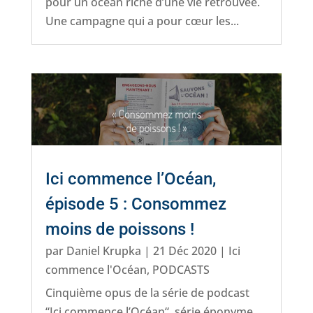
pour un océan riche d’une vie retrouvée.
Une campagne qui a pour cœur les...
Ici commence l’Océan,
épisode 5 : Consommez
moins de poissons !
par
Daniel Krupka
|
21 Déc 2020
|
Ici
commence l'Océan
,
PODCASTS
Cinquième opus de la série de podcast
“Ici commence l’Océan“, série éponyme