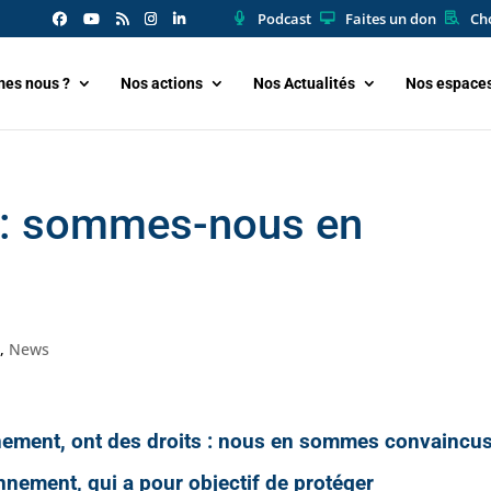
Podcast
Faites un don
Cho
es nous ?
Nos actions
Nos Actualités
Nos espace
n : sommes-nous en
n
,
News
nnement, ont des droits : nous en sommes convaincus
nnement, qui a pour objectif de protéger