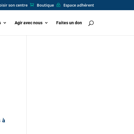
isir son centre
Boutique
Espace adhérent
s
Agir avec nous
Faites un don
 à