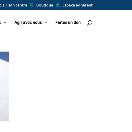
isir son centre
Boutique
Espace adhérent
s
Agir avec nous
Faites un don