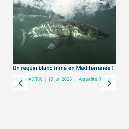
Un requin blanc filmé en Méditerranée !
5
Hélène ASTRIC
|
15 Juil 2026
|
Actualité Requins
,
News
D
i