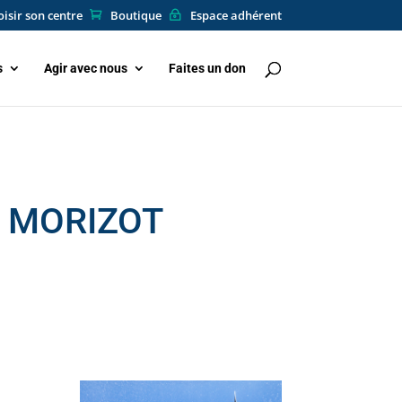
isir son centre
Boutique
Espace adhérent
s
Agir avec nous
Faites un don
te MORIZOT