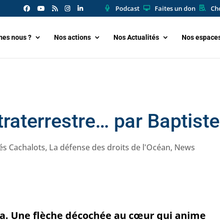
Podcast
Faites un don
Cho
es nous ?
Nos actions
Nos Actualités
Nos espace
xtraterrestre… par Baptis
tés Cachalots
,
La défense des droits de l'Océan
,
News
era. Une flèche décochée au cœur qui anime