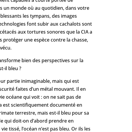
blent capables à courte portée de
ans un monde où au quotidien, dans votre
 blessants les tympans, des images
echnologies font subir aux cachalots sont
s cétacés aux tortures sonores que la CIA a
pas protéger une espèce contre la chasse,
vécu.
transforme bien des perspectives sur la
-il bleu ?
pour partie inimaginable, mais qui est
curité faites d’un métal mouvant. Il en
ie océane qui voit : on ne sait pas de
Cela est scientifiquement documenté en
imate terrestre, mais est-il bleu pour sa
de qui doit-on d’abord prendre en
 tissé, l’océan n’est pas bleu. Or ils les