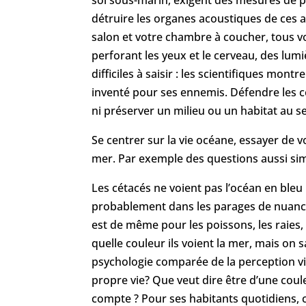
sol sous-marin, exigent des mesures de p
détruire les organes acoustiques de ces 
salon et votre chambre à coucher, tous v
perforant les yeux et le cerveau, des lu
difficiles à saisir : les scientifiques mo
inventé pour ses ennemis. Défendre les cé
ni préserver un milieu ou un habitat au s
Se centrer sur la vie océane, essayer de v
mer. Par exemple des questions aussi simp
Les cétacés ne voient pas l’océan en bleu :
probablement dans les parages de nuances 
est de même pour les poissons, les raies, 
quelle couleur ils voient la mer, mais on 
psychologie comparée de la perception vis
propre vie? Que veut dire être d’une cou
compte ? Pour ses habitants quotidiens, ce