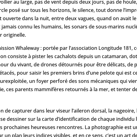
voilier au large, pas de vent depuis deux jours, pas de houle
ercle posé sur tous les horizons, le silence, tout donne l’i
 ouverte dans la nuit, entre deux vagues, quand on avait le
t jamais connu les humains, les sonars de sous-marins nucléa
originelle.
ssion Whaleway : portée par l’association Longitude 181
ion consiste à pister les cachalots depuis un catamaran, 
our du vivant, de drones détournés pour être délicats, de 
étacés, pour saisir les premiers brins d’une pelote qui est 
 surexploitée, un foyer perforé des sons mécaniques qui vien
e, ces parents mammifères retournés à la mer, et tenter de
de capturer dans leur viseur l’aileron dorsal, la nageoire,
se dessiner sur la carte d’identification de chaque individu
les prochaines heureuses rencontres. La photographie est un 
n plan leurs indices visibles, et en ce sens, c’est un art de