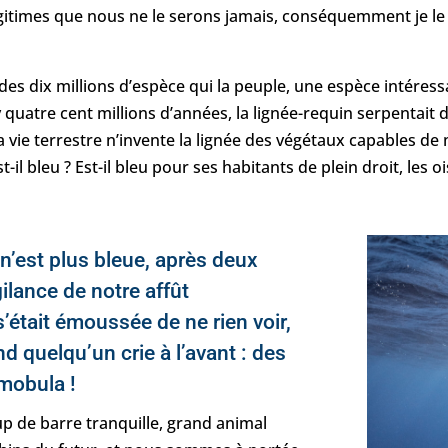
légitimes que nous ne le serons jamais, conséquemment je l
 des dix millions d’espèce qui la peuple, une espèce intéres
l y quatre cent millions d’années, la lignée-requin serpentai
vie terrestre n’invente la lignée des végétaux capables de 
st-il bleu ? Est-il bleu pour ses habitants de plein droit, les o
 n’est plus bleue, après deux
gilance de notre affût
’était émoussée de ne rien voir,
nd quelqu’un crie à l’avant : des
 mobula !
p de barre tranquille, grand animal