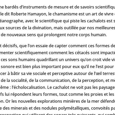
e bardés d’instruments de mesure et de savoirs scientifiqu
e dit Roberte Hamayon, le chamanisme est un art de vivre 
nographe, avec le scientifique qui piste les cachalots est sp
r aux sources de la divination, mais outillée par nos meilleu
é de nouveaux sens qui prolongent notre corps humain.
 et décisifs, que l’on essaie de capter comment ces formes 
umenter scientifiquement comment les cétacés sont impacté
 ces sons humains quadrillant un univers qu’on croit vide vi
e sonore est bien plus important pour eux qu’il ne l’est po
cer à bâtir sa vie sociale et perceptive autour de l’œil terre
 de la socialité, de la communication, de la perception, et 
me : l’écholocalisation. Le cachalot ne voit pas les paysages
efs lui répondent leurs formes, tout comme les proies et le
 son. Or les nouvelles explorations minières de la mer défe
e des minerais et des nodules polymétalliques, convoités par