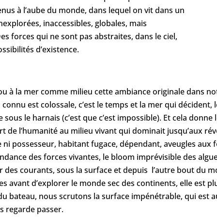
enus à l’aube du monde, dans lequel on vit dans un
nexplorées, inaccessibles, globales, mais
s forces qui ne sont pas abstraites, dans le ciel,
sibilités d’existence.
 ou à la mer comme milieu cette ambiance originale dans no
connu est colossale, c’est le temps et la mer qui décident, 
e sous le harnais (c’est que c’est impossible). Et cela donn
rt de l’humanité au milieu vivant qui dominait jusqu’aux rév
e ni possesseur, habitant fugace, dépendant, aveugles aux f
ndance des forces vivantes, le bloom imprévisible des algue
ur des courants, sous la surface et depuis l’autre bout du m
ées avant d’explorer le monde sec des continents, elle est plu
du bateau, nous scrutons la surface impénétrable, qui est a
ous regarde passer.