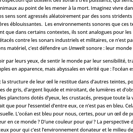
rospection qui utilisent des sonars très puissants, qui sem
animaux au point de les mener à la mort. Imaginez vivre d
os sens sont agressés aléatoirement par des sons stridents
mières éblouissantes. Les environnements sonores que ces t
ntrent que dans certains contextes, ils sont analogues pour le
tacés contre les sonars industriels et militaires, ce n’est 
ens matériel, c’est défendre un
Umwelt
sonore : leur monde 
oir par leurs yeux, de sentir le monde par leur sensibilité, 
les en apparence, mais abyssales en vérité que : l’océan est
 la structure de leur œil le restitue dans d’autres teintes, 
de gris, d’argent liquide et miroitant, de lumières et d’obs
les planctons dotés d’yeux, les crustacés, presque toute la v
sait que pour l’essentiel d’entre eux, ce n’est pas en bleu. 
uelle. L’océan est bleu pour nous, certes, pour un œil de pr
leur en ce monde ? D’une couleur pour
qui
? La perspective 
ux pour qui c’est l’environnement donateur et le milieu de vie