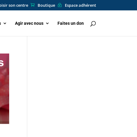
isir son centre
Boutique
Espace adhérent
s
Agir avec nous
Faites un don