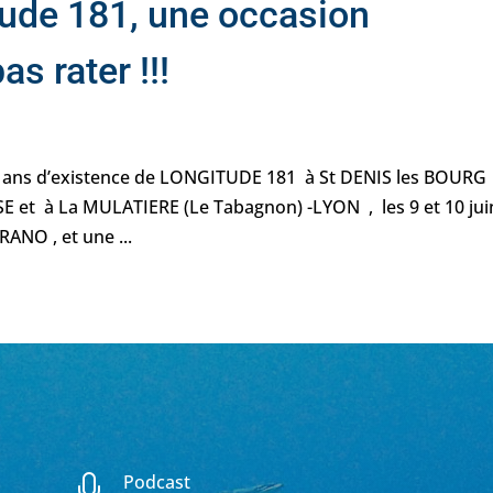
tude 181, une occasion
s rater !!!
15 ans d’existence de LONGITUDE 181 à St DENIS les BOURG
E et à La MULATIERE (Le Tabagnon) -LYON , les 9 et 10 jui
ANO , et une ...
Podcast
