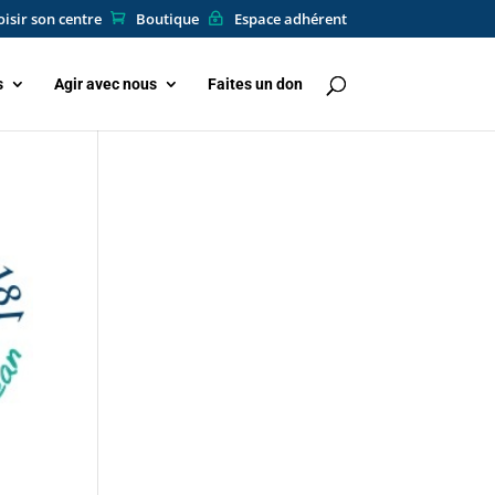
isir son centre
Boutique
Espace adhérent
s
Agir avec nous
Faites un don