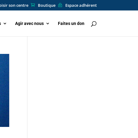
isir son centre
Boutique
Espace adhérent
s
Agir avec nous
Faites un don