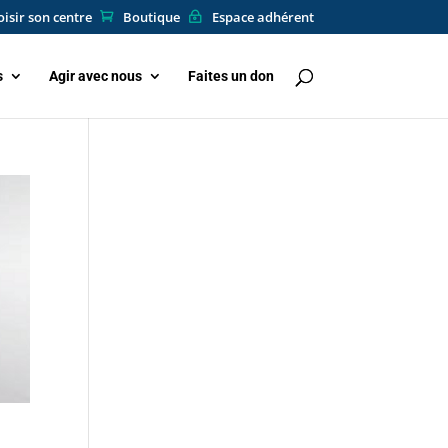
isir son centre
Boutique
Espace adhérent
s
Agir avec nous
Faites un don