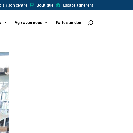
isir son centre
Boutique
Espace adhérent
s
Agir avec nous
Faites un don