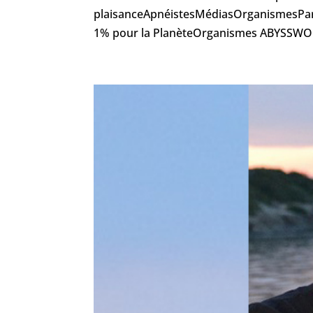
plaisanceApnéistesMédiasOrganismesPar
1% pour la PlanèteOrganismes ABYSSWOR