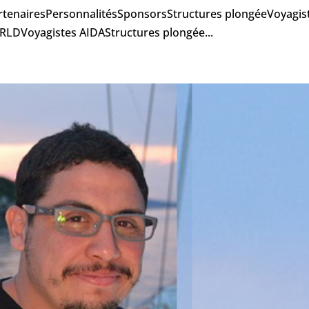
tenairesPersonnalitésSponsorsStructures plongéeVoyagis
LDVoyagistes AIDAStructures plongée...