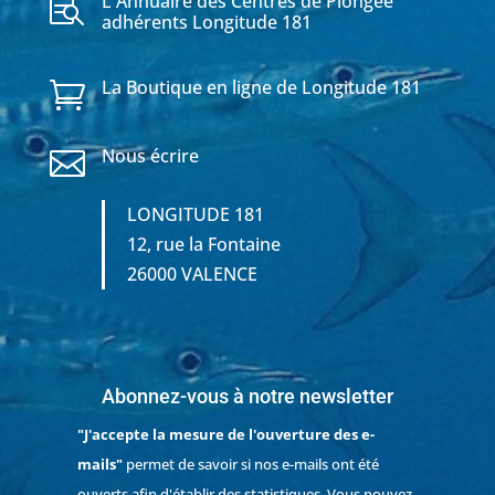
L'Annuaire des Centres de Plongée

adhérents Longitude 181
La Boutique en ligne de Longitude 181

Nous écrire

LONGITUDE 181
12, rue la Fontaine
26000 VALENCE
Abonnez-vous à notre newsletter
"J'accepte la mesure de l'ouverture des e-
mails"
permet de savoir si nos e-mails ont été
ouverts afin d'établir des statistiques. Vous pouvez