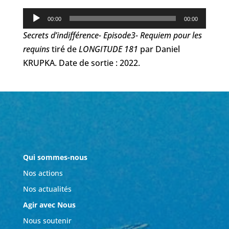
Lecteur
00:00
00:00
audio
Secrets d’indifférence- Episode3- Requiem pour les
requins
tiré de
LONGITUDE 181
par Daniel
KRUPKA. Date de sortie : 2022.
Qui sommes-nous
Nos actions
Nos actualités
Agir avec Nous
Nous soutenir