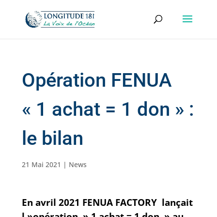
Opération FENUA
« 1 achat = 1 don » :
le bilan
21 Mai 2021
|
News
En avril 2021
FENUA FACTORY
lançait
l »opération
» 1 achat = 1 don » au