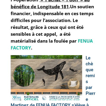
bénéfice de Longitude 181
.Un soutien
financier, indispensable en ces temps
difficiles pour l’association. Le
résultat, grâce à ceux qui ont été
sensibles à cet appel, a été
matérialisé dans la foulée par
FENUA
FACTORY
.
Le
chè
que
remi
s
par
Pierr
e
Martinez de FENUA FACTORY s’élève à