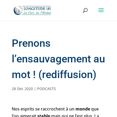
Prenons
l’ensauvagement au
mot ! (rediffusion)
28 Déc 2020
|
PODCASTS
Nos esprits se raccrochent à un
monde
que
l’on aimerait
stable
mais qui ne l’est plus. La